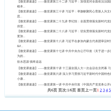
【微党课速递】——微党课第三十二讲 习近平：加强党对全面依法治国
根本...
【微党课速递】——微党课第三十讲 习近平：举旗帜聚民心育新人兴文
思...
【微党课速递】——微党课第二十九讲 李纪恒：全面贯彻落实新时代党
供坚...
【微党课速递】——微党课第二十八讲 习近平：切实贯彻落实新时代党
更加...
【微党课速递】——微党课第十八讲 习近平在参加内蒙古代表团审议时
&#...
【微党课速递】——微党课第十七讲 中共中央办公厅印发《关于进一步
为的...
饮水思源 慎终追远
【微党课速递】——微党课第十讲 十三届全国人大一次会议在京闭幕 
【微党课速递】——微党课第六讲 深入学习贯彻习近平新时代中国特色
小康...
【微党课速递】——微党课第一讲 中共中央印发《中国共产党党务公开
共6页 页次:1/6页
首页
上一页
1
2
3
4
5