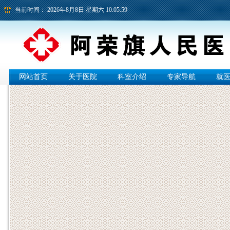
当前时间：
2026年8月8日 星期六 10:05:59
网站首页
关于医院
科室介绍
专家导航
就